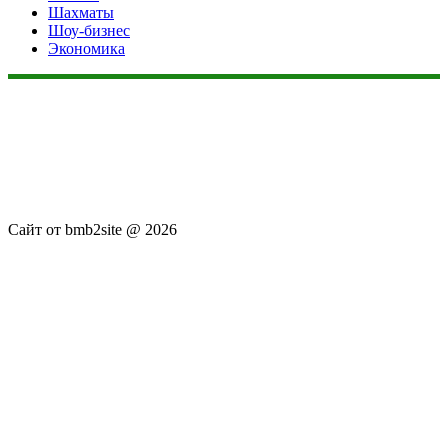
Шахматы
Шоу-бизнес
Экономика
Данный сайт не является коммерческим проектом. На этом
сайте ни чего не продают, ни чего не покупают, ни какие
услуги не оказываются. Сайт представляет собой ленту
новостей RSS канала news.rambler.ru, newsru.com. Материалы
публикуются без искажения, ответственность за
достоверность публикуемых новостей Администрация сайта
не несёт.
Сайт от bmb2site @ 2026