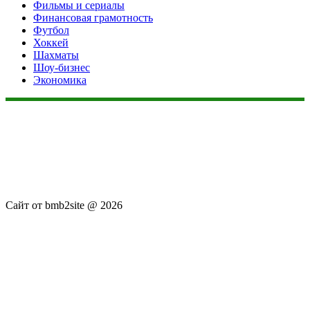
Фильмы и сериалы
Финансовая грамотность
Футбол
Хоккей
Шахматы
Шоу-бизнес
Экономика
Данный сайт не является коммерческим проектом. На этом
сайте ни чего не продают, ни чего не покупают, ни какие
услуги не оказываются. Сайт представляет собой ленту
новостей RSS канала news.rambler.ru, newsru.com. Материалы
публикуются без искажения, ответственность за
достоверность публикуемых новостей Администрация сайта
не несёт.
Сайт от bmb2site @ 2026