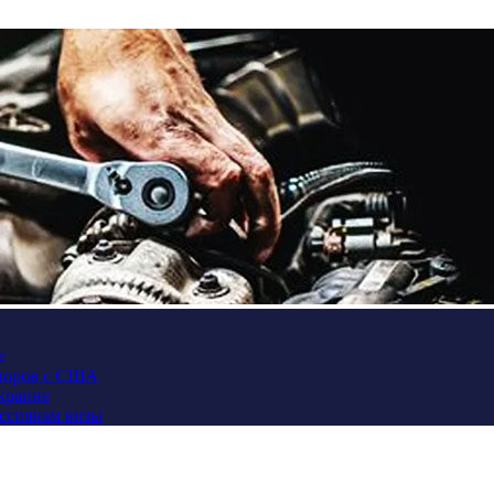
е
оворов с США
Украине
оссиянам визы