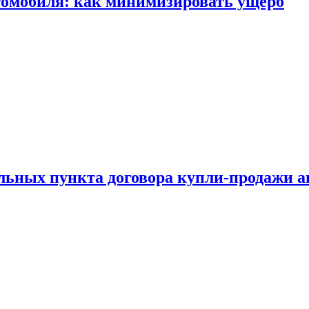
томобиля: как минимизировать ущерб
ельных пункта договора купли-продажи 