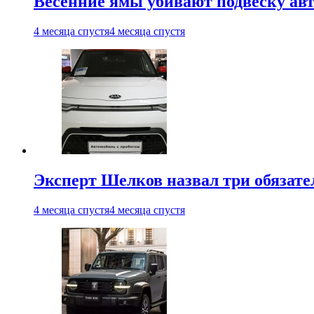
Весенние ямы убивают подвеску ав
4 месяца спустя
4 месяца спустя
Эксперт Шелков назвал три обязат
4 месяца спустя
4 месяца спустя