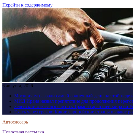
Перейти к содержимому
6 августа, 2026
Москвичам назвали самый солнечный день на этой недел
МИД Ирана назвал препятствие для продолжения перег
Зеленский отказался считать Трампа гарантией мира на 
Ехать через греков: Какие европейские страны выдают р
Автослесарь
Новостная рассылка