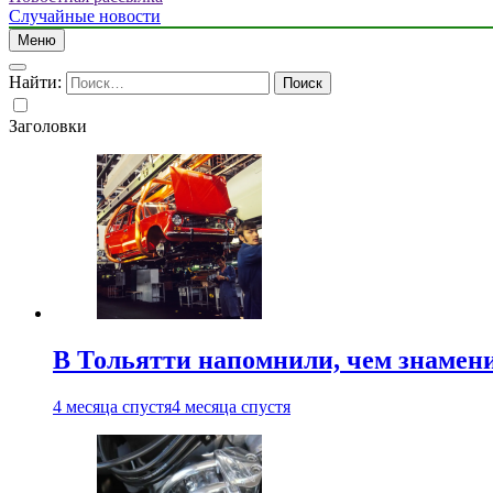
Случайные новости
Меню
Найти:
Заголовки
В Тольятти напомнили, чем знамен
4 месяца спустя
4 месяца спустя