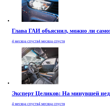
Глава ГАИ объяснил, можно ли само
4 месяца спустя
4 месяца спустя
Эксперт Целиков: На минувшей неде
4 месяца спустя
4 месяца спустя