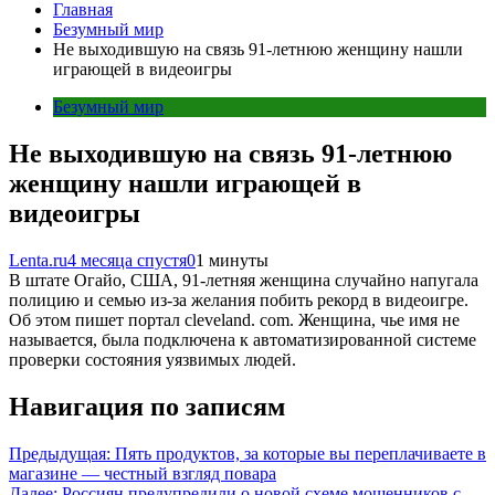
Главная
Безумный мир
Не выходившую на связь 91-летнюю женщину нашли
играющей в видеоигры
Безумный мир
Не выходившую на связь 91-летнюю
женщину нашли играющей в
видеоигры
Lenta.ru
4 месяца спустя
0
1 минуты
В штате Огайо, США, 91-летняя женщина случайно напугала
полицию и семью из-за желания побить рекорд в видеоигре.
Об этом пишет портал cleveland. com. Женщина, чье имя не
называется, была подключена к автоматизированной системе
проверки состояния уязвимых людей.
Навигация по записям
Предыдущая:
Пять продуктов, за которые вы переплачиваете в
магазине — честный взгляд повара
Далее:
Россиян предупредили о новой схеме мошенников с