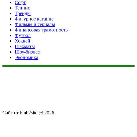
Софт
Теннис
Тренды
Фигурное катание
Фильмы и сериалы
Финансовая грамотность
Футбол
Хоккей
Шахматы
Шоу-бизнес
Экономика
Данный сайт не является коммерческим проектом. На этом
сайте ни чего не продают, ни чего не покупают, ни какие
услуги не оказываются. Сайт представляет собой ленту
новостей RSS канала news.rambler.ru, newsru.com. Материалы
публикуются без искажения, ответственность за
достоверность публикуемых новостей Администрация сайта
не несёт.
Сайт от bmb2site @ 2026