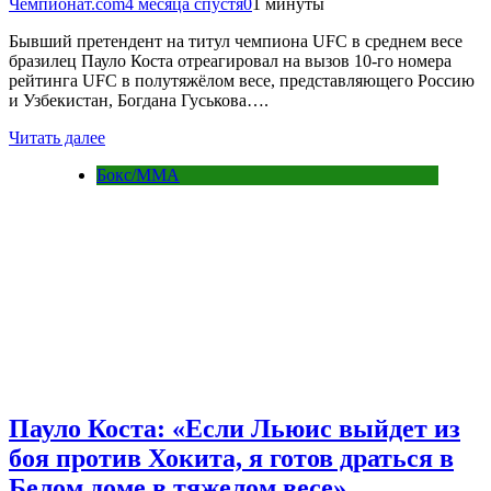
Чемпионат.com
4 месяца спустя
0
1 минуты
Бывший претендент на титул чемпиона UFC в среднем весе
бразилец Пауло Коста отреагировал на вызов 10-го номера
рейтинга UFC в полутяжёлом весе, представляющего Россию
и Узбекистан, Богдана Гуськова….
Читать далее
Бокс/MMA
Пауло Коста: «Если Льюис выйдет из
боя против Хокита, я готов драться в
Белом доме в тяжелом весе»