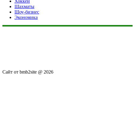
Хоккей
Шахматы
Шоу-бизнес
Экономика
Данный сайт не является коммерческим проектом. На этом
сайте ни чего не продают, ни чего не покупают, ни какие
услуги не оказываются. Сайт представляет собой ленту
новостей RSS канала news.rambler.ru, newsru.com. Материалы
публикуются без искажения, ответственность за
достоверность публикуемых новостей Администрация сайта
не несёт.
Сайт от bmb2site @ 2026