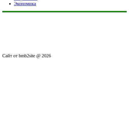
Экономика
Данный сайт не является коммерческим проектом. На этом
сайте ни чего не продают, ни чего не покупают, ни какие
услуги не оказываются. Сайт представляет собой ленту
новостей RSS канала news.rambler.ru, newsru.com. Материалы
публикуются без искажения, ответственность за
достоверность публикуемых новостей Администрация сайта
не несёт.
Сайт от bmb2site @ 2026