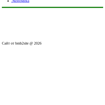
Экономика
Данный сайт не является коммерческим проектом. На этом
сайте ни чего не продают, ни чего не покупают, ни какие
услуги не оказываются. Сайт представляет собой ленту
новостей RSS канала news.rambler.ru, newsru.com. Материалы
публикуются без искажения, ответственность за
достоверность публикуемых новостей Администрация сайта
не несёт.
Сайт от bmb2site @ 2026