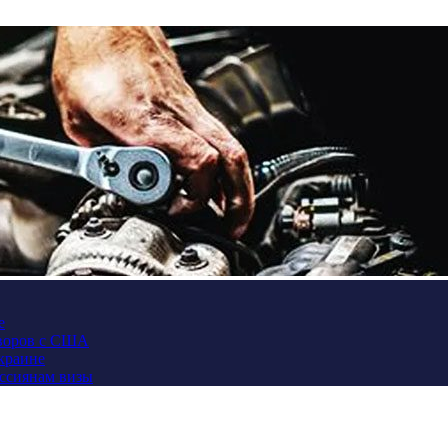
е
оворов с США
Украине
оссиянам визы