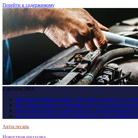
Перейти к содержимому
6 августа, 2026
Москвичам назвали самый солнечный день на этой недел
МИД Ирана назвал препятствие для продолжения перег
Зеленский отказался считать Трампа гарантией мира на 
Ехать через греков: Какие европейские страны выдают р
Автослесарь
Новостная рассылка