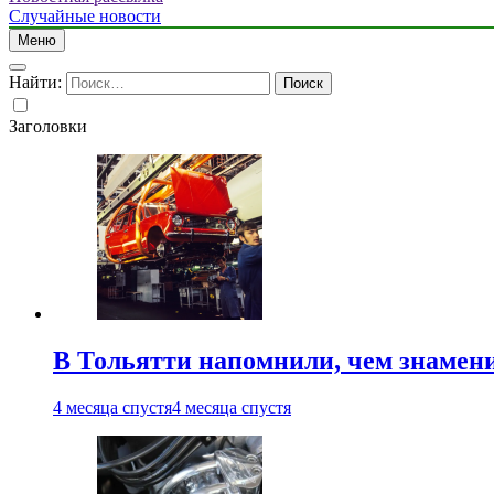
Случайные новости
Меню
Найти:
Заголовки
В Тольятти напомнили, чем знамен
4 месяца спустя
4 месяца спустя