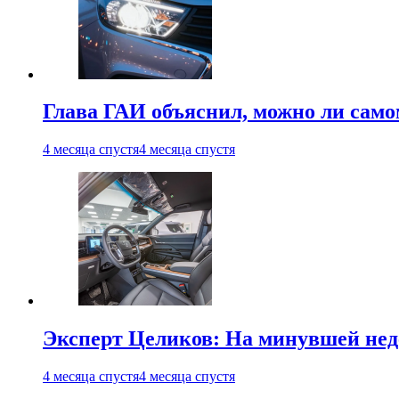
Глава ГАИ объяснил, можно ли само
4 месяца спустя
4 месяца спустя
Эксперт Целиков: На минувшей неде
4 месяца спустя
4 месяца спустя