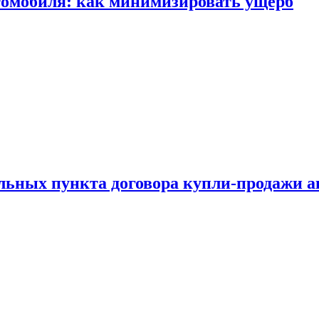
томобиля: как минимизировать ущерб
ельных пункта договора купли-продажи 