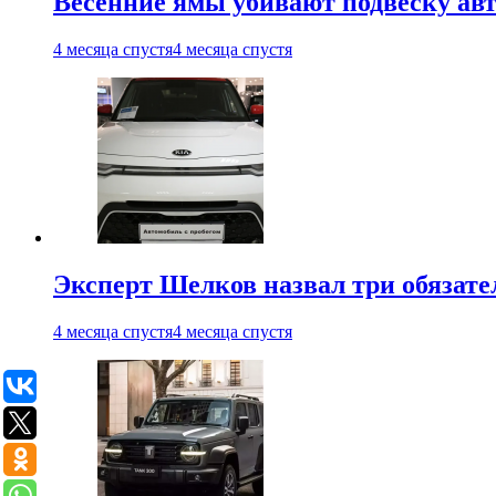
Весенние ямы убивают подвеску ав
4 месяца спустя
4 месяца спустя
Эксперт Шелков назвал три обязат
4 месяца спустя
4 месяца спустя