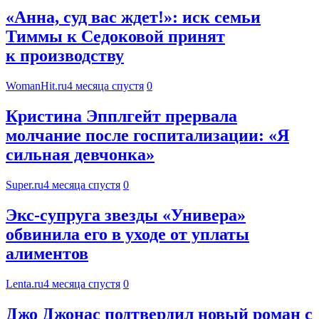
«Анна, суд вас ждет!»: иск семьи
Тиммы к Седоковой принят
к производству
WomanHit.ru
4 месяца спустя
0
Кристина Эпплгейт прервала
молчание после госпитализации: «Я
сильная девчонка»
Super.ru
4 месяца спустя
0
Экс-супруга звезды «Универа»
обвинила его в уходе от уплаты
алиментов
Lenta.ru
4 месяца спустя
0
Джо Джонас подтвердил новый роман с