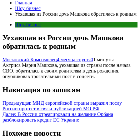
Главная
Шоу-бизнес
Уехавшая из России дочь Машкова обратилась к родным
Шоу-бизнес
Уехавшая из России дочь Машкова
обратилась к родным
Московский Комсомолец
4 месяца спустя
0
1 минуты
Актриса Мария Машкова, уехавшая из страны после начала
СВО, обратилась к своим родителям в день рождения,
опубликовав трогательный пост в соцсети.
Навигация по записям
Предыдущая:
МИД европейской страны выразил послу
России протест в связи публикацией МО РФ
Далее:
В России отреагировали на желание Орбана
разблокировать кредит ЕС Украине
Похожие новости