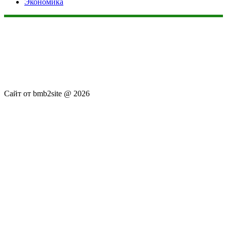
Экономика
Данный сайт не является коммерческим проектом. На этом
сайте ни чего не продают, ни чего не покупают, ни какие
услуги не оказываются. Сайт представляет собой ленту
новостей RSS канала news.rambler.ru, newsru.com. Материалы
публикуются без искажения, ответственность за
достоверность публикуемых новостей Администрация сайта
не несёт.
Сайт от bmb2site @ 2026