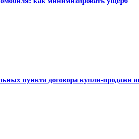
томобиля: как минимизировать ущерб
ельных пункта договора купли-продажи 