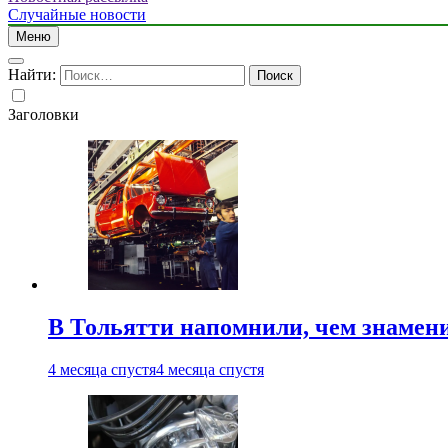
Случайные новости
Меню
Найти:
Заголовки
В Тольятти напомнили, чем знамен
4 месяца спустя
4 месяца спустя