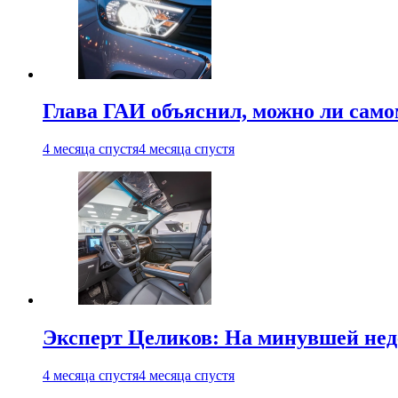
Глава ГАИ объяснил, можно ли само
4 месяца спустя
4 месяца спустя
Эксперт Целиков: На минувшей неде
4 месяца спустя
4 месяца спустя