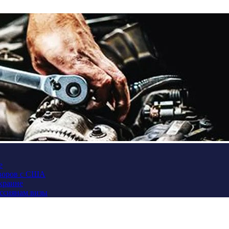
е
оворов с США
Украине
оссиянам визы