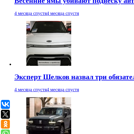
Весенние ямы убивают подвеску ав
4 месяца спустя
4 месяца спустя
Эксперт Шелков назвал три обязат
4 месяца спустя
4 месяца спустя