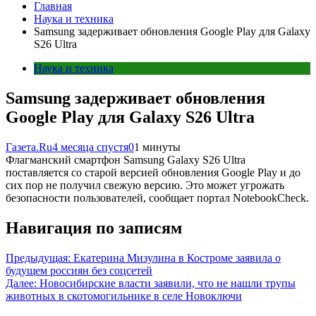
Главная
Наука и техника
Samsung задерживает обновления Google Play для Galaxy
S26 Ultra
Наука и техника
Samsung задерживает обновления
Google Play для Galaxy S26 Ultra
Газета.Ru
4 месяца спустя
0
1 минуты
Флагманский смартфон Samsung Galaxy S26 Ultra
поставляется со старой версией обновления Google Play и до
сих пор не получил свежую версию. Это может угрожать
безопасности пользователей, сообщает портал NotebookCheck.
Навигация по записям
Предыдущая:
Екатерина Мизулина в Костроме заявила о
будущем россиян без соцсетей
Далее:
Новосибирские власти заявили, что не нашли трупы
животных в скотомогильнике в селе Новоключи