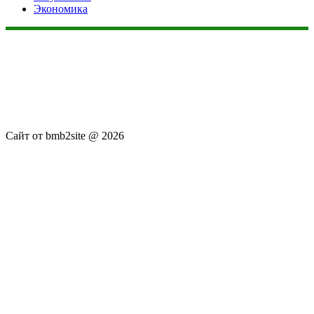
Экономика
Данный сайт не является коммерческим проектом. На этом
сайте ни чего не продают, ни чего не покупают, ни какие
услуги не оказываются. Сайт представляет собой ленту
новостей RSS канала news.rambler.ru, newsru.com. Материалы
публикуются без искажения, ответственность за
достоверность публикуемых новостей Администрация сайта
не несёт.
Сайт от bmb2site @ 2026