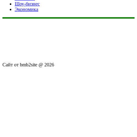
Шоу-бизнес
Экономика
Данный сайт не является коммерческим проектом. На этом
сайте ни чего не продают, ни чего не покупают, ни какие
услуги не оказываются. Сайт представляет собой ленту
новостей RSS канала news.rambler.ru, newsru.com. Материалы
публикуются без искажения, ответственность за
достоверность публикуемых новостей Администрация сайта
не несёт.
Сайт от bmb2site @ 2026