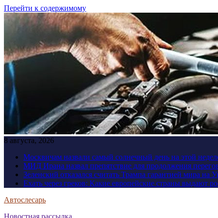
Перейти к содержимому
8 августа, 2026
Москвичам назвали самый солнечный день на этой недел
МИД Ирана назвал препятствие для продолжения перег
Зеленский отказался считать Трампа гарантией мира на 
Ехать через греков: Какие европейские страны выдают р
Автослесарь
Новостная рассылка