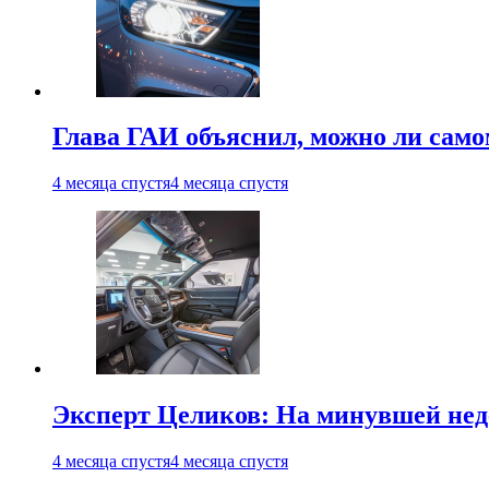
Глава ГАИ объяснил, можно ли само
4 месяца спустя
4 месяца спустя
Эксперт Целиков: На минувшей неде
4 месяца спустя
4 месяца спустя