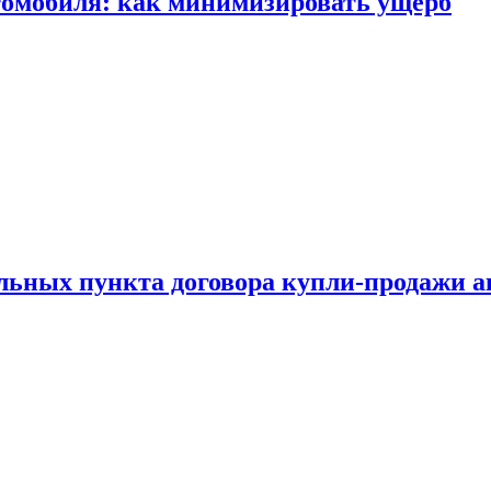
томобиля: как минимизировать ущерб
ельных пункта договора купли-продажи 