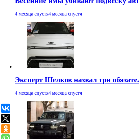
Весенние ямы убивают подвеску ав
4 месяца спустя
4 месяца спустя
Эксперт Шелков назвал три обязат
4 месяца спустя
4 месяца спустя