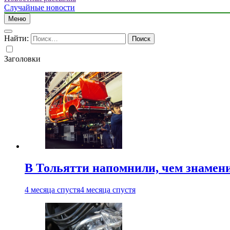
Случайные новости
Меню
Найти:
Заголовки
В Тольятти напомнили, чем знамен
4 месяца спустя
4 месяца спустя