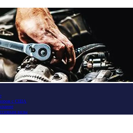
е
оворов с США
Украине
оссиянам визы