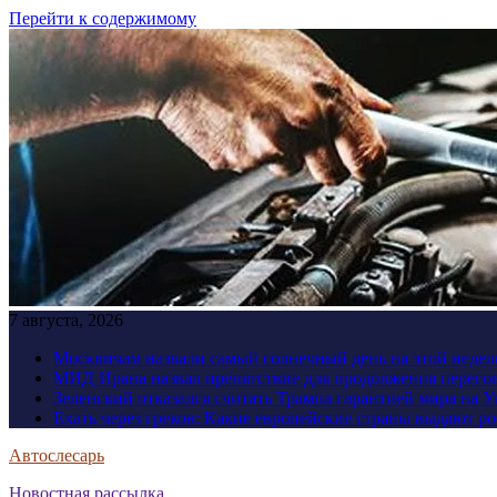
Перейти к содержимому
7 августа, 2026
Москвичам назвали самый солнечный день на этой недел
МИД Ирана назвал препятствие для продолжения перег
Зеленский отказался считать Трампа гарантией мира на 
Ехать через греков: Какие европейские страны выдают р
Автослесарь
Новостная рассылка