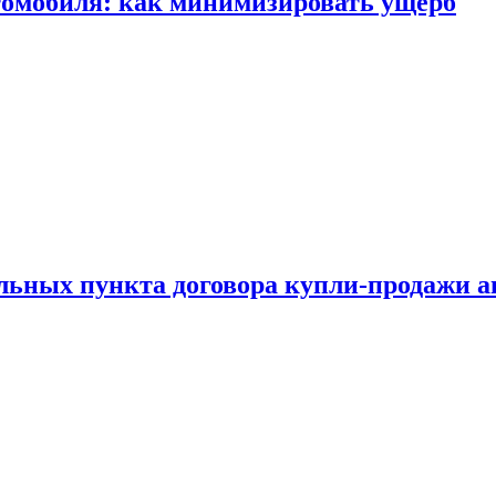
томобиля: как минимизировать ущерб
ельных пункта договора купли-продажи 