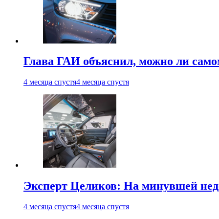
Глава ГАИ объяснил, можно ли само
4 месяца спустя
4 месяца спустя
Эксперт Целиков: На минувшей неде
4 месяца спустя
4 месяца спустя