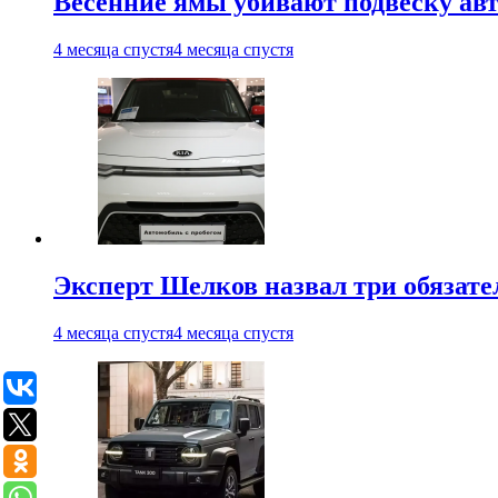
Весенние ямы убивают подвеску ав
4 месяца спустя
4 месяца спустя
Эксперт Шелков назвал три обязат
4 месяца спустя
4 месяца спустя