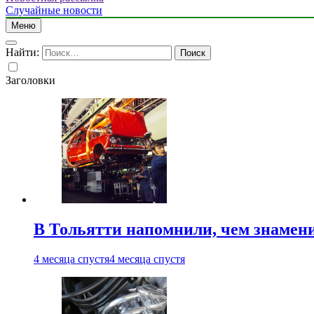
Случайные новости
Меню
Найти:
Заголовки
В Тольятти напомнили, чем знамен
4 месяца спустя
4 месяца спустя