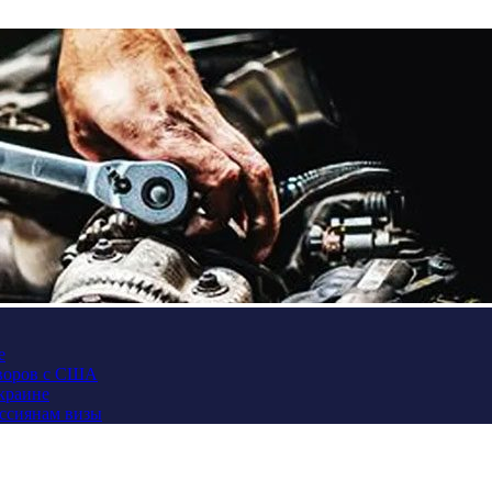
е
оворов с США
Украине
оссиянам визы