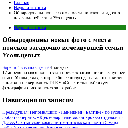
Главная
Наука и техника
Обнародованы новые фото с места поисков загадочно
исчезнувшей семьи Усольцевых
Наука и техника
Обнародованы новые фото с места
поисков загадочно исчезнувшей семьи
Усольцевых
Super.ru
4 месяца спустя
0
1 минуты
17 апреля начался новый этап поисков загадочно исчезнувшей
семьи Усольцевых, которые более полугода назад отправились
в поход и не вернулись. РГКУ «Спасатель» публикует
фотографии с места поисковых работ.
Навигация по записям
Предыдущая:
Непомнящий: «Нынешней «Балтике» по зубам
любой соперник. «Краснодар» ещё малой кровью отделался»
Далее:
С китайской компании хотят взыскать почти 5 млрд
рублей за загрязнение Японского моря