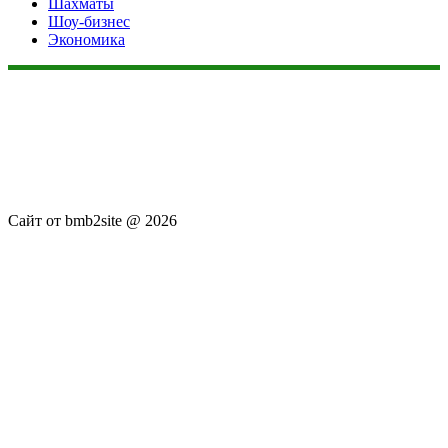
Шахматы
Шоу-бизнес
Экономика
Данный сайт не является коммерческим проектом. На этом
сайте ни чего не продают, ни чего не покупают, ни какие
услуги не оказываются. Сайт представляет собой ленту
новостей RSS канала news.rambler.ru, newsru.com. Материалы
публикуются без искажения, ответственность за
достоверность публикуемых новостей Администрация сайта
не несёт.
Сайт от bmb2site @ 2026