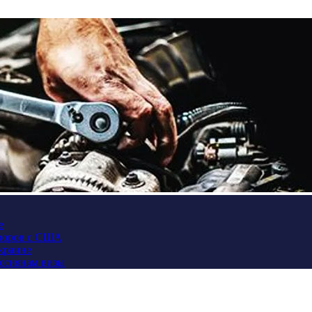
е
оворов с США
Украине
оссиянам визы