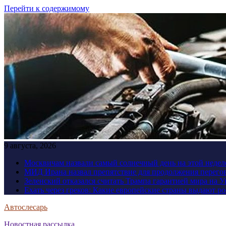
Перейти к содержимому
9 августа, 2026
Москвичам назвали самый солнечный день на этой недел
МИД Ирана назвал препятствие для продолжения перег
Зеленский отказался считать Трампа гарантией мира на 
Ехать через греков: Какие европейские страны выдают р
Автослесарь
Новостная рассылка