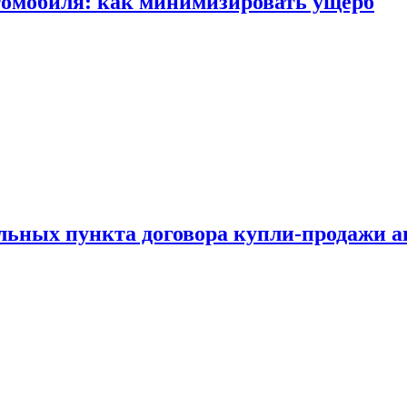
томобиля: как минимизировать ущерб
ельных пункта договора купли-продажи 