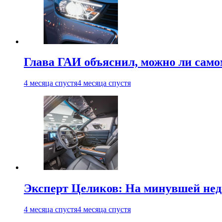
Глава ГАИ объяснил, можно ли само
4 месяца спустя
4 месяца спустя
Эксперт Целиков: На минувшей неде
4 месяца спустя
4 месяца спустя