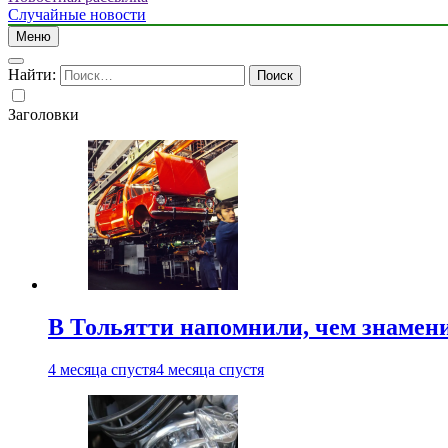
Случайные новости
Меню
Найти:
Заголовки
В Тольятти напомнили, чем знамен
4 месяца спустя
4 месяца спустя