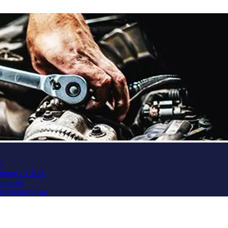
е
оворов с США
Украине
оссиянам визы