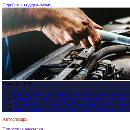
Перейти к содержимому
7 августа, 2026
Москвичам назвали самый солнечный день на этой недел
МИД Ирана назвал препятствие для продолжения перег
Зеленский отказался считать Трампа гарантией мира на 
Ехать через греков: Какие европейские страны выдают р
Автослесарь
Новостная рассылка