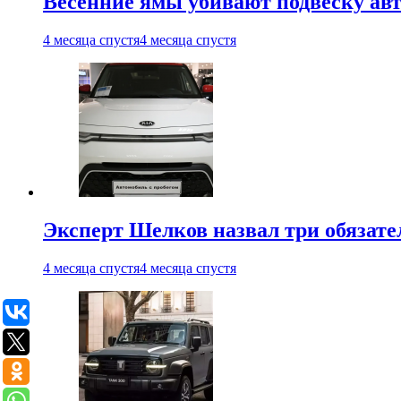
Весенние ямы убивают подвеску ав
4 месяца спустя
4 месяца спустя
Эксперт Шелков назвал три обязат
4 месяца спустя
4 месяца спустя