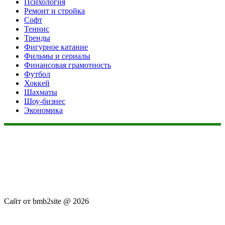
Психология
Ремонт и стройка
Софт
Теннис
Тренды
Фигурное катание
Фильмы и сериалы
Финансовая грамотность
Футбол
Хоккей
Шахматы
Шоу-бизнес
Экономика
Данный сайт не является коммерческим проектом. На этом
сайте ни чего не продают, ни чего не покупают, ни какие
услуги не оказываются. Сайт представляет собой ленту
новостей RSS канала news.rambler.ru, newsru.com. Материалы
публикуются без искажения, ответственность за
достоверность публикуемых новостей Администрация сайта
не несёт.
Сайт от bmb2site @ 2026