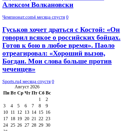
Алексом Волкановски
Чемпионат.com
4 месяца спустя
0
Гуськов хочет драться с Костой: «Он
говорил всякое о российских бойцах.
Готов к бою в любое время». Паоло
отреагировал: «Хороший вызов,
Богдан. Мои слова больше против
чеченцев»
Sports.ru
4 месяца спустя
0
Август 2026
Пн
Вт
Ср
Чт
Пт
Сб
Вс
1
2
3
4
5
6
7
8
9
10
11
12
13
14
15
16
17
18
19
20
21
22
23
24
25
26
27
28
29
30