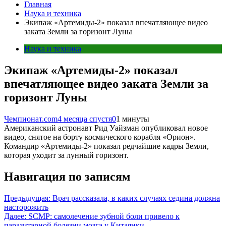
Главная
Наука и техника
Экипаж «Артемиды-2» показал впечатляющее видео
заката Земли за горизонт Луны
Наука и техника
Экипаж «Артемиды-2» показал
впечатляющее видео заката Земли за
горизонт Луны
Чемпионат.com
4 месяца спустя
0
1 минуты
Американский астронавт Рид Уайзман опубликовал новое
видео, снятое на борту космического корабля «Орион».
Командир «Артемиды-2» показал редчайшие кадры Земли,
которая уходит за лунный горизонт.
Навигация по записям
Предыдущая:
Врач рассказала, в каких случаях седина должна
насторожить
Далее:
SCMP: самолечение зубной боли привело к
паразитарной болезни мозга у Китаянки