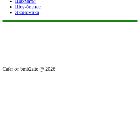
Шахматы
Шоу-бизнес
Экономика
Данный сайт не является коммерческим проектом. На этом
сайте ни чего не продают, ни чего не покупают, ни какие
услуги не оказываются. Сайт представляет собой ленту
новостей RSS канала news.rambler.ru, newsru.com. Материалы
публикуются без искажения, ответственность за
достоверность публикуемых новостей Администрация сайта
не несёт.
Сайт от bmb2site @ 2026