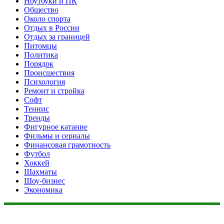
Ноутбуки и ПК
Общество
Около спорта
Отдых в России
Отдых за границей
Питомцы
Политика
Порядок
Происшествия
Психология
Ремонт и стройка
Софт
Теннис
Тренды
Фигурное катание
Фильмы и сериалы
Финансовая грамотность
Футбол
Хоккей
Шахматы
Шоу-бизнес
Экономика
Данный сайт не является коммерческим проектом. На этом
сайте ни чего не продают, ни чего не покупают, ни какие