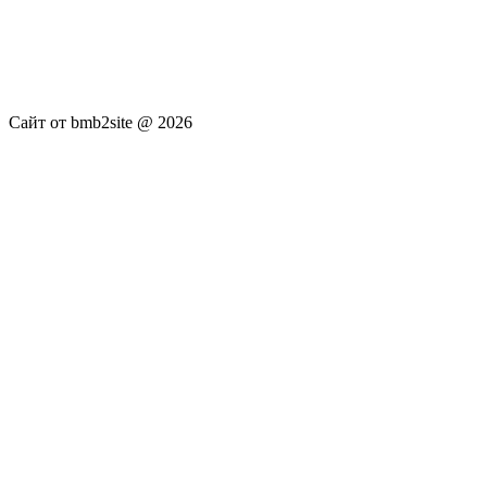
услуги не оказываются. Сайт представляет собой ленту
новостей RSS канала news.rambler.ru, newsru.com. Материалы
публикуются без искажения, ответственность за
достоверность публикуемых новостей Администрация сайта
не несёт.
Сайт от bmb2site @ 2026