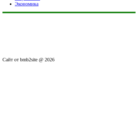
Экономика
Данный сайт не является коммерческим проектом. На этом
сайте ни чего не продают, ни чего не покупают, ни какие
услуги не оказываются. Сайт представляет собой ленту
новостей RSS канала news.rambler.ru, newsru.com. Материалы
публикуются без искажения, ответственность за
достоверность публикуемых новостей Администрация сайта
не несёт.
Сайт от bmb2site @ 2026