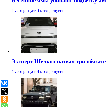
Весенние ямы убивают подвеску ав
4 месяца спустя
4 месяца спустя
Эксперт Шелков назвал три обязат
4 месяца спустя
4 месяца спустя