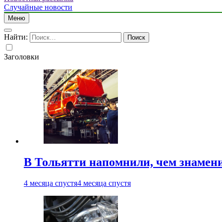
Случайные новости
Меню
Найти:
Заголовки
В Тольятти напомнили, чем знамен
4 месяца спустя
4 месяца спустя