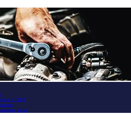
е
оворов с США
Украине
оссиянам визы