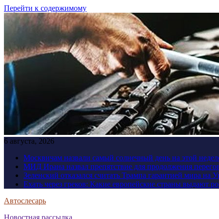
Перейти к содержимому
6 августа, 2026
Москвичам назвали самый солнечный день на этой недел
МИД Ирана назвал препятствие для продолжения перег
Зеленский отказался считать Трампа гарантией мира на 
Ехать через греков: Какие европейские страны выдают р
Автослесарь
Новостная рассылка