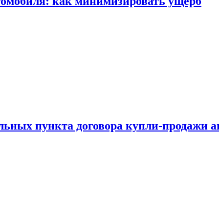
томобиля: как минимизировать ущерб
ельных пункта договора купли-продажи 