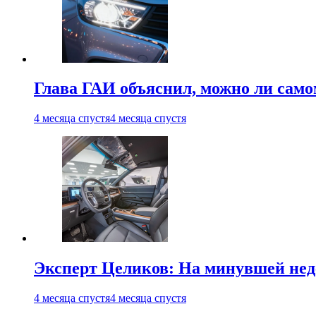
Глава ГАИ объяснил, можно ли само
4 месяца спустя
4 месяца спустя
Эксперт Целиков: На минувшей неде
4 месяца спустя
4 месяца спустя