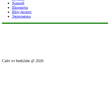
Хоккей
Шахматы
Шоу-бизнес
Экономика
Данный сайт не является коммерческим проектом. На этом
сайте ни чего не продают, ни чего не покупают, ни какие
услуги не оказываются. Сайт представляет собой ленту
новостей RSS канала news.rambler.ru, newsru.com. Материалы
публикуются без искажения, ответственность за
достоверность публикуемых новостей Администрация сайта
не несёт.
Сайт от bmb2site @ 2026