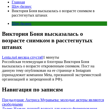
Главная
Шоу-бизнес
Виктория Боня высказалась о возрасте снимком в
расстегнутых штанах
Шоу-бизнес
Виктория Боня высказалась о
возрасте снимком в расстегнутых
штанах
Lenta.ru
4 месяца спустя
0
1 минуты
Российская телеведущая и блогерша Виктория Боня
высказалась о возрасте откровенным снимком. Пост на
данную тему опубликован на ее странице в Instagram
(принадлежит компании Meta, признанной экстремистской
организацией и запрещенной в РФ).
Навигация по записям
Предыдущая:
Актриса Муравьева: молодые актеры являются
свободными
Далее:
Назван лучший возраст для начала формирования