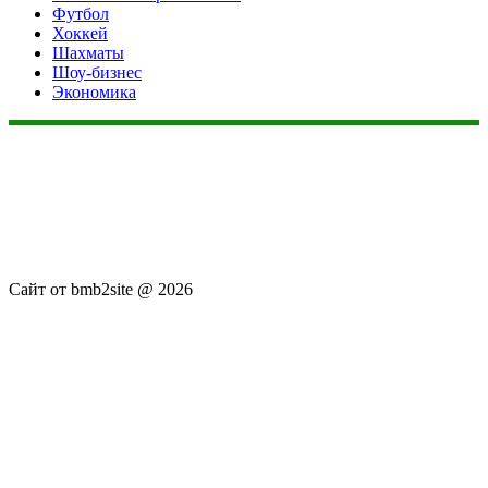
Футбол
Хоккей
Шахматы
Шоу-бизнес
Экономика
Данный сайт не является коммерческим проектом. На этом
сайте ни чего не продают, ни чего не покупают, ни какие
услуги не оказываются. Сайт представляет собой ленту
новостей RSS канала news.rambler.ru, newsru.com. Материалы
публикуются без искажения, ответственность за
достоверность публикуемых новостей Администрация сайта
не несёт.
Сайт от bmb2site @ 2026