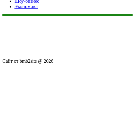
Шоу-бизнес
Экономика
Данный сайт не является коммерческим проектом. На этом
сайте ни чего не продают, ни чего не покупают, ни какие
услуги не оказываются. Сайт представляет собой ленту
новостей RSS канала news.rambler.ru, newsru.com. Материалы
публикуются без искажения, ответственность за
достоверность публикуемых новостей Администрация сайта
не несёт.
Сайт от bmb2site @ 2026