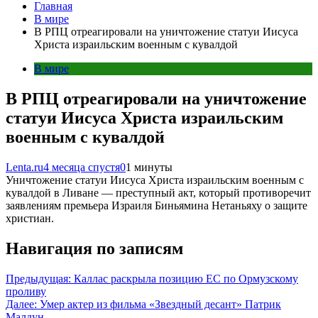
Главная
В мире
В РПЦ отреагировали на уничтожение статуи Иисуса
Христа израильским военным с кувалдой
В мире
В РПЦ отреагировали на уничтожение
статуи Иисуса Христа израильским
военным с кувалдой
Lenta.ru
4 месяца спустя
0
1 минуты
Уничтожение статуи Иисуса Христа израильским военным с
кувалдой в Ливане — преступный акт, который противоречит
заявлениям премьера Израиля Биньямина Нетаньяху о защите
христиан.
Навигация по записям
Предыдущая:
Каллас раскрыла позицию ЕС по Ормузскому
проливу
Далее:
Умер актер из фильма «Звездный десант» Патрик
Малдун