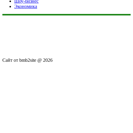
Шоу-бизнес
Экономика
Данный сайт не является коммерческим проектом. На этом
сайте ни чего не продают, ни чего не покупают, ни какие
услуги не оказываются. Сайт представляет собой ленту
новостей RSS канала news.rambler.ru, newsru.com. Материалы
публикуются без искажения, ответственность за
достоверность публикуемых новостей Администрация сайта
не несёт.
Сайт от bmb2site @ 2026