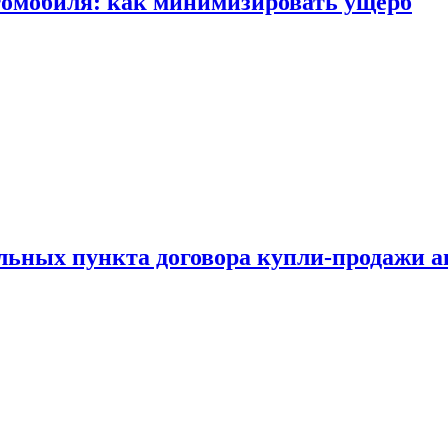
томобиля: как минимизировать ущерб
ельных пункта договора купли-продажи 