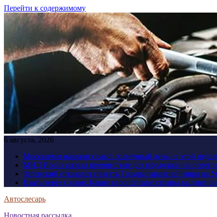
Перейти к содержимому
6 августа, 2026
Москвичам назвали самый солнечный день на этой недел
МИД Ирана назвал препятствие для продолжения перег
Зеленский отказался считать Трампа гарантией мира на 
Ехать через греков: Какие европейские страны выдают р
Автослесарь
Новостная рассылка