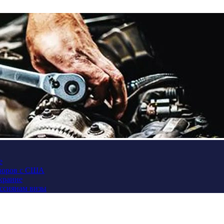
е
оворов с США
Украине
оссиянам визы