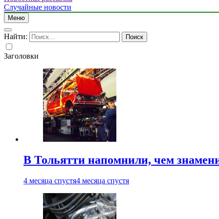
Случайные новости
Меню
Найти:
Заголовки
В Тольятти напомнили, чем знамен
4 месяца спустя
4 месяца спустя