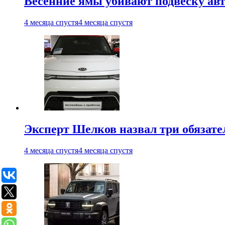
Весенние ямы убивают подвеску ав
4 месяца спустя
4 месяца спустя
Эксперт Шелков назвал три обязат
4 месяца спустя
4 месяца спустя