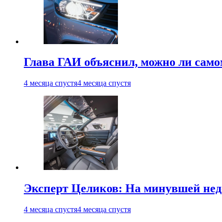
Глава ГАИ объяснил, можно ли само
4 месяца спустя
4 месяца спустя
Эксперт Целиков: На минувшей неде
4 месяца спустя
4 месяца спустя