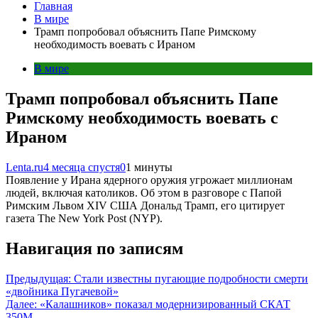
Главная
В мире
Трамп попробовал объяснить Папе Римскому
необходимость воевать с Ираном
В мире
Трамп попробовал объяснить Папе
Римскому необходимость воевать с
Ираном
Lenta.ru
4 месяца спустя
0
1 минуты
Появление у Ирана ядерного оружия угрожает миллионам
людей, включая католиков. Об этом в разговоре с Папой
Римским Львом XIV США Дональд Трамп, его цитирует
газета The New York Post (NYP).
Навигация по записям
Предыдущая:
Стали известны пугающие подробности смерти
«двойника Пугачевой»
Далее:
«Калашников» показал модернизированный СКАТ
350М