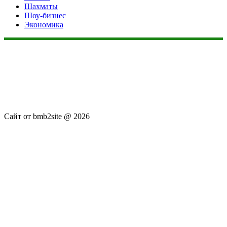
Шахматы
Шоу-бизнес
Экономика
Данный сайт не является коммерческим проектом. На этом
сайте ни чего не продают, ни чего не покупают, ни какие
услуги не оказываются. Сайт представляет собой ленту
новостей RSS канала news.rambler.ru, newsru.com. Материалы
публикуются без искажения, ответственность за
достоверность публикуемых новостей Администрация сайта
не несёт.
Сайт от bmb2site @ 2026