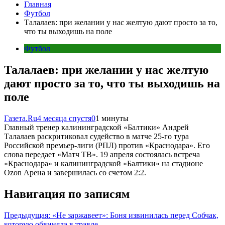
Главная
Футбол
Талалаев: при желании у нас желтую дают просто за то,
что ты выходишь на поле
Футбол
Талалаев: при желании у нас желтую
дают просто за то, что ты выходишь на
поле
Газета.Ru
4 месяца спустя
0
1 минуты
Главный тренер калининградской «Балтики» Андрей
Талалаев раскритиковал судейство в матче 25-го тура
Российской премьер-лиги (РПЛ) против «Краснодара». Его
слова передает «Матч ТВ». 19 апреля состоялась встреча
«Краснодара» и калининградской «Балтики» на стадионе
Ozon Арена и завершилась со счетом 2:2.
Навигация по записям
Предыдущая:
«Не заржавеет»: Боня извинилась перед Собчак,
которую обвиняла в травле