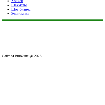
Хоккей
Шахматы
Шоу-бизнес
Экономика
Данный сайт не является коммерческим проектом. На этом
сайте ни чего не продают, ни чего не покупают, ни какие
услуги не оказываются. Сайт представляет собой ленту
новостей RSS канала news.rambler.ru, newsru.com. Материалы
публикуются без искажения, ответственность за
достоверность публикуемых новостей Администрация сайта
не несёт.
Сайт от bmb2site @ 2026