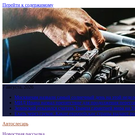
Перейти к содержимому
7 августа, 2026
Москвичам назвали самый солнечный день на этой недел
МИД Ирана назвал препятствие для продолжения перег
Зеленский отказался считать Трампа гарантией мира на 
Ехать через греков: Какие европейские страны выдают р
Автослесарь
Новостная рассылка