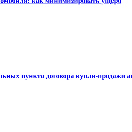
томобиля: как минимизировать ущерб
ельных пункта договора купли-продажи 