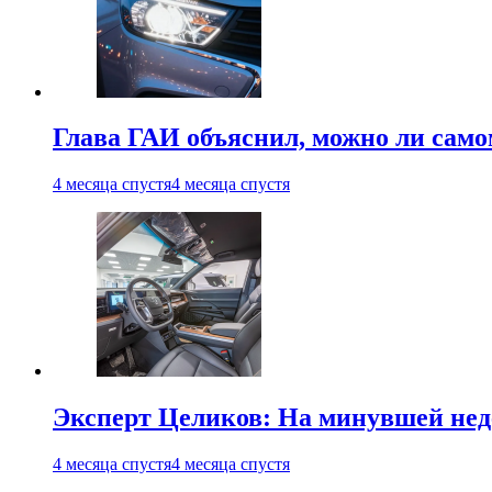
Глава ГАИ объяснил, можно ли само
4 месяца спустя
4 месяца спустя
Эксперт Целиков: На минувшей неде
4 месяца спустя
4 месяца спустя