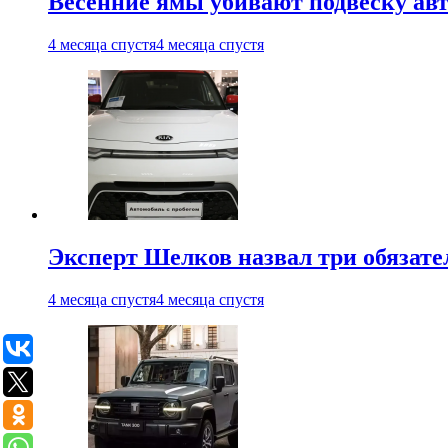
Весенние ямы убивают подвеску ав
4 месяца спустя
4 месяца спустя
Эксперт Шелков назвал три обязат
4 месяца спустя
4 месяца спустя