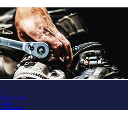
е
оворов с США
Украине
оссиянам визы