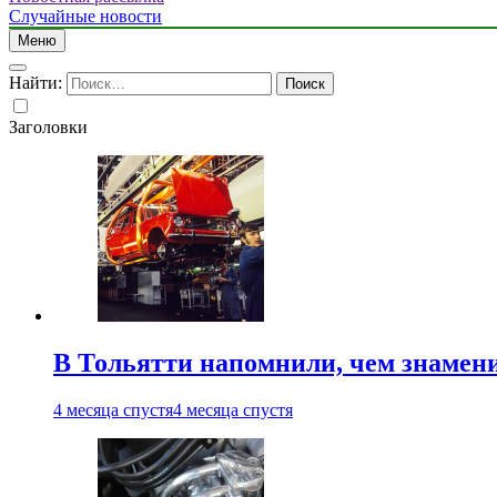
Случайные новости
Меню
Найти:
Заголовки
В Тольятти напомнили, чем знамен
4 месяца спустя
4 месяца спустя