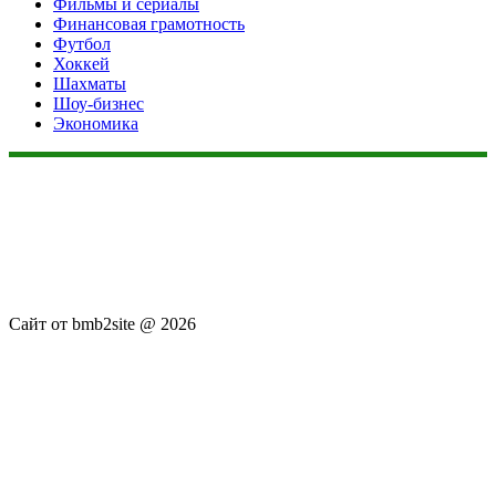
Фильмы и сериалы
Финансовая грамотность
Футбол
Хоккей
Шахматы
Шоу-бизнес
Экономика
Данный сайт не является коммерческим проектом. На этом
сайте ни чего не продают, ни чего не покупают, ни какие
услуги не оказываются. Сайт представляет собой ленту
новостей RSS канала news.rambler.ru, newsru.com. Материалы
публикуются без искажения, ответственность за
достоверность публикуемых новостей Администрация сайта
не несёт.
Сайт от bmb2site @ 2026