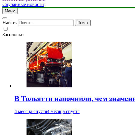
Случайные новости
Меню
Найти:
Заголовки
В Тольятти напомнили, чем знамен
4 месяца спустя
4 месяца спустя