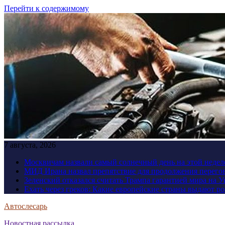
Перейти к содержимому
7 августа, 2026
Москвичам назвали самый солнечный день на этой недел
МИД Ирана назвал препятствие для продолжения перег
Зеленский отказался считать Трампа гарантией мира на 
Ехать через греков: Какие европейские страны выдают р
Автослесарь
Новостная рассылка