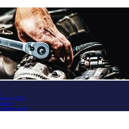
е
оворов с США
Украине
оссиянам визы