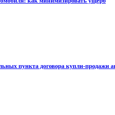
томобиля: как минимизировать ущерб
ельных пункта договора купли-продажи 