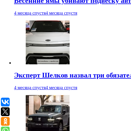
Весенние ямы убивают подвеску ав
4 месяца спустя
4 месяца спустя
Эксперт Шелков назвал три обязат
4 месяца спустя
4 месяца спустя