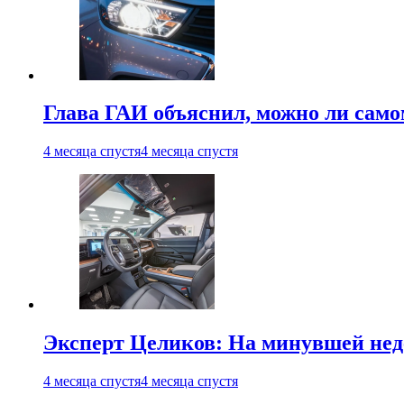
Глава ГАИ объяснил, можно ли само
4 месяца спустя
4 месяца спустя
Эксперт Целиков: На минувшей неде
4 месяца спустя
4 месяца спустя