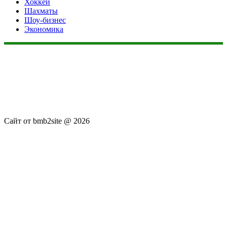
Хоккей
Шахматы
Шоу-бизнес
Экономика
Данный сайт не является коммерческим проектом. На этом
сайте ни чего не продают, ни чего не покупают, ни какие
услуги не оказываются. Сайт представляет собой ленту
новостей RSS канала news.rambler.ru, newsru.com. Материалы
публикуются без искажения, ответственность за
достоверность публикуемых новостей Администрация сайта
не несёт.
Сайт от bmb2site @ 2026