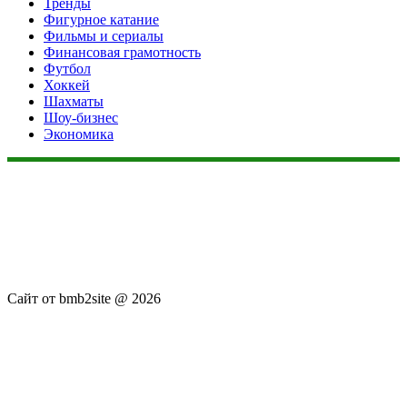
Тренды
Фигурное катание
Фильмы и сериалы
Финансовая грамотность
Футбол
Хоккей
Шахматы
Шоу-бизнес
Экономика
Данный сайт не является коммерческим проектом. На этом
сайте ни чего не продают, ни чего не покупают, ни какие
услуги не оказываются. Сайт представляет собой ленту
новостей RSS канала news.rambler.ru, newsru.com. Материалы
публикуются без искажения, ответственность за
достоверность публикуемых новостей Администрация сайта
не несёт.
Сайт от bmb2site @ 2026