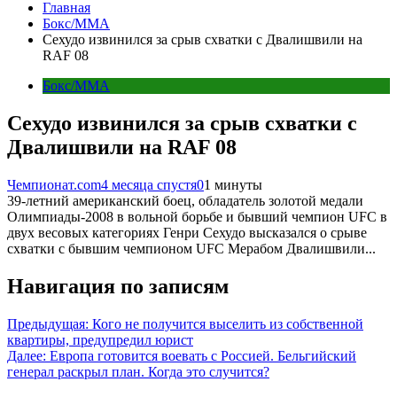
Главная
Бокс/MMA
Сехудо извинился за срыв схватки с Двалишвили на
RAF 08
Бокс/MMA
Сехудо извинился за срыв схватки с
Двалишвили на RAF 08
Чемпионат.com
4 месяца спустя
0
1 минуты
39-летний американский боец, обладатель золотой медали
Олимпиады-2008 в вольной борьбе и бывший чемпион UFC в
двух весовых категориях Генри Сехудо высказался о срыве
схватки с бывшим чемпионом UFC Мерабом Двалишвили...
Навигация по записям
Предыдущая:
Кого не получится выселить из собственной
квартиры, предупредил юрист
Далее:
Европа готовится воевать с Россией. Бельгийский
генерал раскрыл план. Когда это случится?