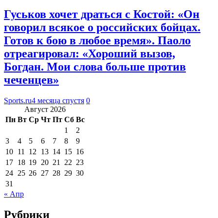
Гуськов хочет драться с Костой: «Он
говорил всякое о российских бойцах.
Готов к бою в любое время». Паоло
отреагировал: «Хороший вызов,
Богдан. Мои слова больше против
чеченцев»
Sports.ru
4 месяца спустя
0
Август 2026
Пн
Вт
Ср
Чт
Пт
Сб
Вс
1
2
3
4
5
6
7
8
9
10
11
12
13
14
15
16
17
18
19
20
21
22
23
24
25
26
27
28
29
30
31
« Апр
Рубрики