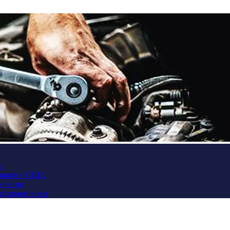
е
оворов с США
Украине
оссиянам визы