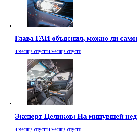
Глава ГАИ объяснил, можно ли само
4 месяца спустя
4 месяца спустя
Эксперт Целиков: На минувшей неде
4 месяца спустя
4 месяца спустя