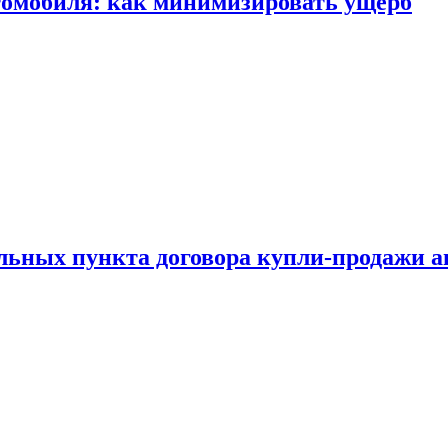
томобиля: как минимизировать ущерб
ельных пункта договора купли-продажи 