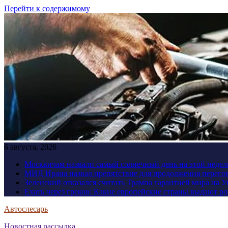
Перейти к содержимому
6 августа, 2026
Москвичам назвали самый солнечный день на этой недел
МИД Ирана назвал препятствие для продолжения перег
Зеленский отказался считать Трампа гарантией мира на 
Ехать через греков: Какие европейские страны выдают р
Автослесарь
Новостная рассылка