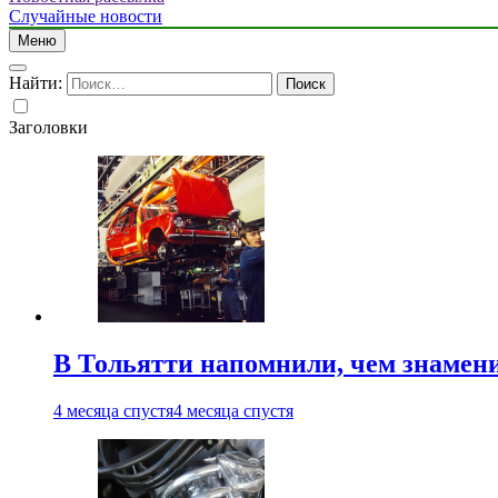
Случайные новости
Меню
Найти:
Заголовки
В Тольятти напомнили, чем знамен
4 месяца спустя
4 месяца спустя