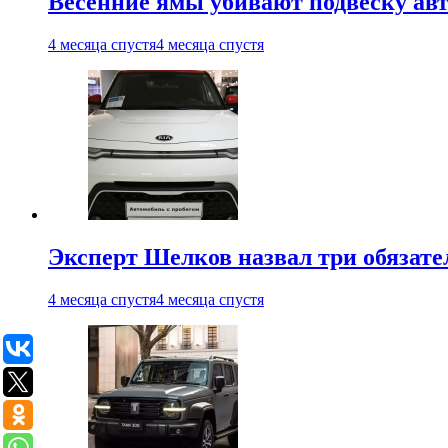
Весенние ямы убивают подвеску ав
4 месяца спустя
4 месяца спустя
Эксперт Шелков назвал три обязат
4 месяца спустя
4 месяца спустя