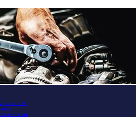
е
оворов с США
Украине
оссиянам визы