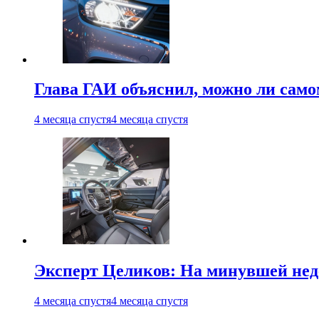
Глава ГАИ объяснил, можно ли само
4 месяца спустя
4 месяца спустя
Эксперт Целиков: На минувшей неде
4 месяца спустя
4 месяца спустя