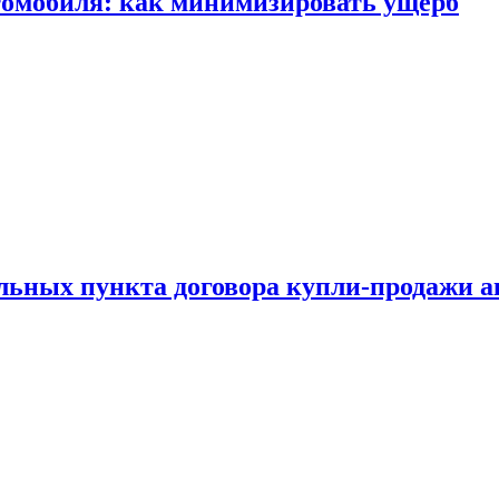
томобиля: как минимизировать ущерб
ельных пункта договора купли-продажи 