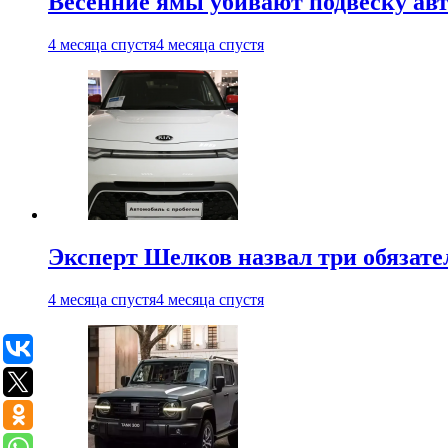
Весенние ямы убивают подвеску ав
4 месяца спустя
4 месяца спустя
Эксперт Шелков назвал три обязат
4 месяца спустя
4 месяца спустя