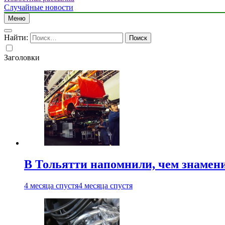
Случайные новости
Меню
Найти:
Заголовки
В Тольятти напомнили, чем знамен
4 месяца спустя
4 месяца спустя