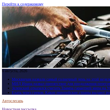
Перейти к содержимому
6 августа, 2026
Москвичам назвали самый солнечный день на этой недел
МИД Ирана назвал препятствие для продолжения перег
Зеленский отказался считать Трампа гарантией мира на 
Ехать через греков: Какие европейские страны выдают р
Автослесарь
Новостная рассылка