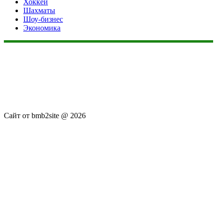
Хоккей
Шахматы
Шоу-бизнес
Экономика
Данный сайт не является коммерческим проектом. На этом
сайте ни чего не продают, ни чего не покупают, ни какие
услуги не оказываются. Сайт представляет собой ленту
новостей RSS канала news.rambler.ru, newsru.com. Материалы
публикуются без искажения, ответственность за
достоверность публикуемых новостей Администрация сайта
не несёт.
Сайт от bmb2site @ 2026