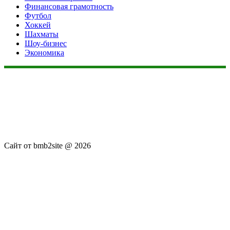
Финансовая грамотность
Футбол
Хоккей
Шахматы
Шоу-бизнес
Экономика
Данный сайт не является коммерческим проектом. На этом
сайте ни чего не продают, ни чего не покупают, ни какие
услуги не оказываются. Сайт представляет собой ленту
новостей RSS канала news.rambler.ru, newsru.com. Материалы
публикуются без искажения, ответственность за
достоверность публикуемых новостей Администрация сайта
не несёт.
Сайт от bmb2site @ 2026