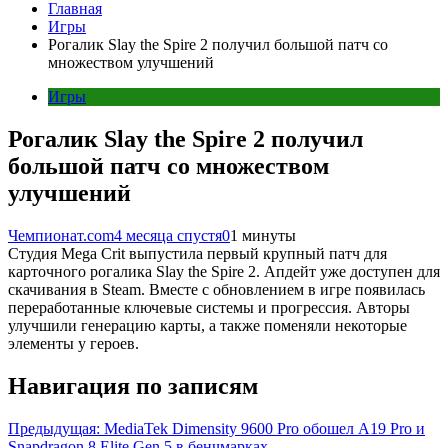
Главная
Игры
Рогалик Slay the Spire 2 получил большой патч со
множеством улучшений
Игры
Рогалик Slay the Spire 2 получил
большой патч со множеством
улучшений
Чемпионат.com
4 месяца спустя
0
1 минуты
Студия Mega Crit выпустила первый крупный патч для
карточного рогалика Slay the Spire 2. Апдейт уже доступен для
скачивания в Steam. Вместе с обновлением в игре появилась
переработанные ключевые системы и прогрессия. Авторы
улучшили генерацию карты, а также поменяли некоторые
элементы у героев.
Навигация по записям
Предыдущая:
MediaTek Dimensity 9600 Pro обошел A19 Pro и
Snapdragon 8 Elite Gen 5 в бенчмарках