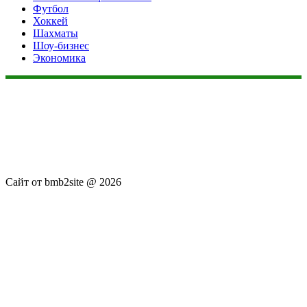
Футбол
Хоккей
Шахматы
Шоу-бизнес
Экономика
Данный сайт не является коммерческим проектом. На этом
сайте ни чего не продают, ни чего не покупают, ни какие
услуги не оказываются. Сайт представляет собой ленту
новостей RSS канала news.rambler.ru, newsru.com. Материалы
публикуются без искажения, ответственность за
достоверность публикуемых новостей Администрация сайта
не несёт.
Сайт от bmb2site @ 2026