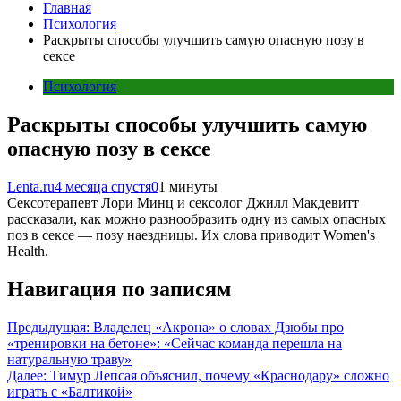
Главная
Психология
Раскрыты способы улучшить самую опасную позу в
сексе
Психология
Раскрыты способы улучшить самую
опасную позу в сексе
Lenta.ru
4 месяца спустя
0
1 минуты
Сексотерапевт Лори Минц и сексолог Джилл Макдевитт
рассказали, как можно разнообразить одну из самых опасных
поз в сексе — позу наездницы. Их слова приводит Women's
Health.
Навигация по записям
Предыдущая:
Владелец «Акрона» о словах Дзюбы про
«тренировки на бетоне»: «Сейчас команда перешла на
натуральную траву»
Далее:
Тимур Лепсая объяснил, почему «Краснодару» сложно
играть с «Балтикой»