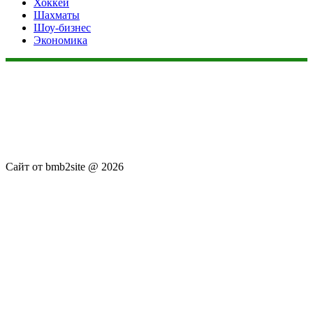
Хоккей
Шахматы
Шоу-бизнес
Экономика
Данный сайт не является коммерческим проектом. На этом
сайте ни чего не продают, ни чего не покупают, ни какие
услуги не оказываются. Сайт представляет собой ленту
новостей RSS канала news.rambler.ru, newsru.com. Материалы
публикуются без искажения, ответственность за
достоверность публикуемых новостей Администрация сайта
не несёт.
Сайт от bmb2site @ 2026