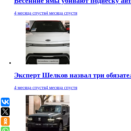
Весенние ямы убивают подвеску ав
4 месяца спустя
4 месяца спустя
Эксперт Шелков назвал три обязат
4 месяца спустя
4 месяца спустя