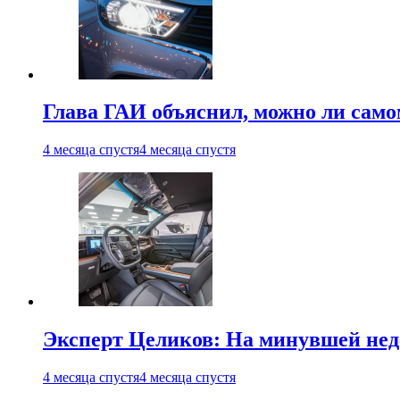
Глава ГАИ объяснил, можно ли само
4 месяца спустя
4 месяца спустя
Эксперт Целиков: На минувшей неде
4 месяца спустя
4 месяца спустя