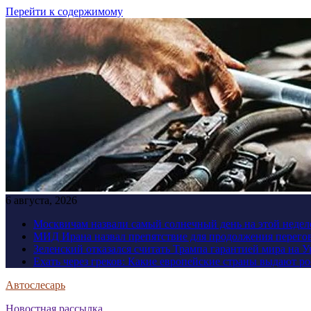
Перейти к содержимому
6 августа, 2026
Москвичам назвали самый солнечный день на этой недел
МИД Ирана назвал препятствие для продолжения перег
Зеленский отказался считать Трампа гарантией мира на 
Ехать через греков: Какие европейские страны выдают р
Автослесарь
Новостная рассылка