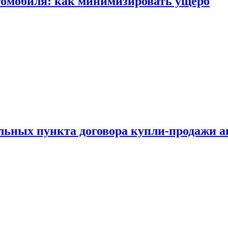
томобиля: как минимизировать ущерб
ельных пункта договора купли-продажи 