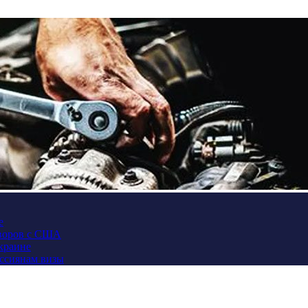
е
оворов с США
Украине
оссиянам визы