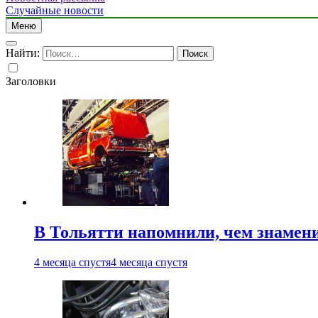
Случайные новости
Меню
Найти:
Заголовки
В Тольятти напомнили, чем знамен
4 месяца спустя
4 месяца спустя