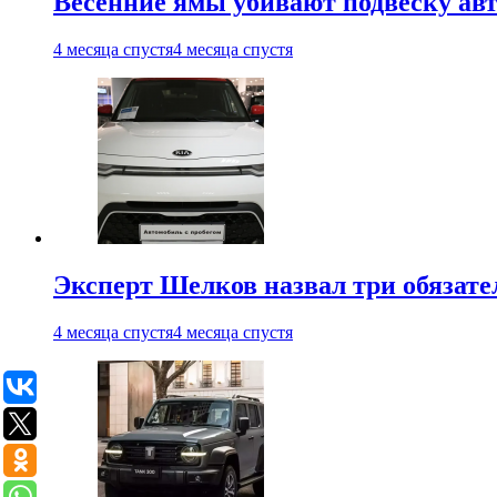
Весенние ямы убивают подвеску ав
4 месяца спустя
4 месяца спустя
Эксперт Шелков назвал три обязат
4 месяца спустя
4 месяца спустя