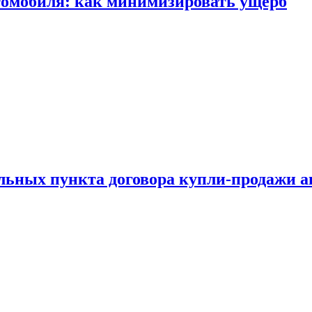
томобиля: как минимизировать ущерб
ельных пункта договора купли-продажи 