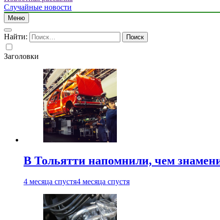
Случайные новости
Меню
Найти:
Заголовки
В Тольятти напомнили, чем знамен
4 месяца спустя
4 месяца спустя