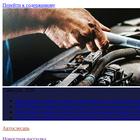
Перейти к содержимому
7 августа, 2026
Москвичам назвали самый солнечный день на этой недел
МИД Ирана назвал препятствие для продолжения перег
Зеленский отказался считать Трампа гарантией мира на 
Ехать через греков: Какие европейские страны выдают р
Автослесарь
Новостная рассылка