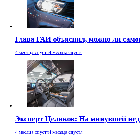
Глава ГАИ объяснил, можно ли само
4 месяца спустя
4 месяца спустя
Эксперт Целиков: На минувшей неде
4 месяца спустя
4 месяца спустя