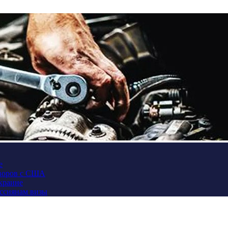
е
оворов с США
Украине
оссиянам визы