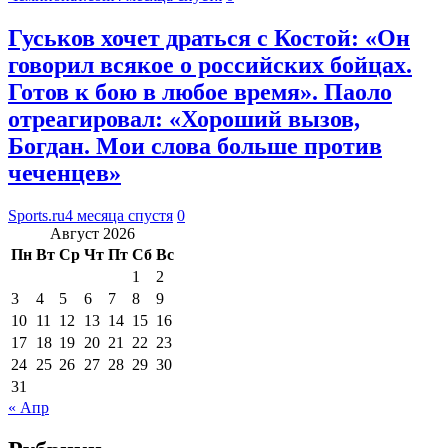
Гуськов хочет драться с Костой: «Он
говорил всякое о российских бойцах.
Готов к бою в любое время». Паоло
отреагировал: «Хороший вызов,
Богдан. Мои слова больше против
чеченцев»
Sports.ru
4 месяца спустя
0
Август 2026
Пн
Вт
Ср
Чт
Пт
Сб
Вс
1
2
3
4
5
6
7
8
9
10
11
12
13
14
15
16
17
18
19
20
21
22
23
24
25
26
27
28
29
30
31
« Апр