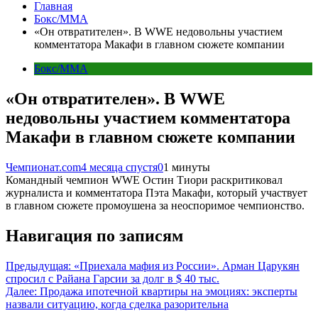
Главная
Бокс/MMA
«Он отвратителен». В WWE недовольны участием
комментатора Макафи в главном сюжете компании
Бокс/MMA
«Он отвратителен». В WWE
недовольны участием комментатора
Макафи в главном сюжете компании
Чемпионат.com
4 месяца спустя
0
1 минуты
Командный чемпион WWE Остин Тиори раскритиковал
журналиста и комментатора Пэта Макафи, который участвует
в главном сюжете промоушена за неоспоримое чемпионство.
Навигация по записям
Предыдущая:
«Приехала мафия из России». Арман Царукян
спросил с Райана Гарсии за долг в $ 40 тыс.
Далее:
Продажа ипотечной квартиры на эмоциях: эксперты
назвали ситуацию, когда сделка разорительна