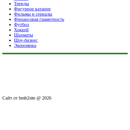
Тренды
Фигурное катание
Фильмы и сериалы
Финансовая грамотность
Футбол
Хоккей
Шахматы
Шоу-бизнес
Экономика
Данный сайт не является коммерческим проектом. На этом
сайте ни чего не продают, ни чего не покупают, ни какие
услуги не оказываются. Сайт представляет собой ленту
новостей RSS канала news.rambler.ru, newsru.com. Материалы
публикуются без искажения, ответственность за
достоверность публикуемых новостей Администрация сайта
не несёт.
Сайт от bmb2site @ 2026