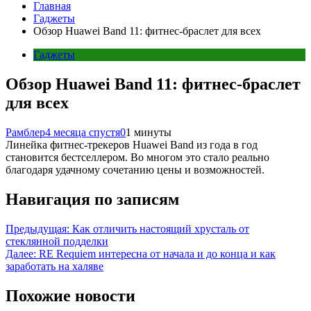
Главная
Гаджеты
Обзор Huawei Band 11: фитнес-браслет для всех
Гаджеты
Обзор Huawei Band 11: фитнес-браслет
для всех
Рамблер
4 месяца спустя
0
1 минуты
Линейка фитнес-трекеров Huawei Band из года в год
становится бестселлером. Во многом это стало реально
благодаря удачному сочетанию цены и возможностей.
Навигация по записям
Предыдущая:
Как отличить настоящий хрусталь от
стеклянной подделки
Далее:
RE Requiem интересна от начала и до конца и как
заработать на халяве
Похожие новости