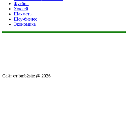
Футбол
Хоккей
Шахматы
Шоу-бизнес
Экономика
Данный сайт не является коммерческим проектом. На этом
сайте ни чего не продают, ни чего не покупают, ни какие
услуги не оказываются. Сайт представляет собой ленту
новостей RSS канала news.rambler.ru, newsru.com. Материалы
публикуются без искажения, ответственность за
достоверность публикуемых новостей Администрация сайта
не несёт.
Сайт от bmb2site @ 2026