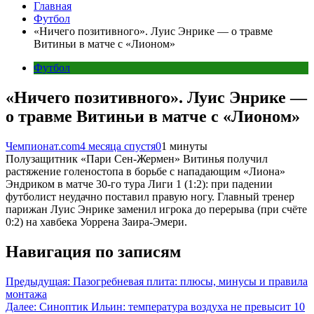
Главная
Футбол
«Ничего позитивного». Луис Энрике — о травме
Витиньи в матче с «Лионом»
Футбол
«Ничего позитивного». Луис Энрике —
о травме Витиньи в матче с «Лионом»
Чемпионат.com
4 месяца спустя
0
1 минуты
Полузащитник «Пари Сен‑Жермен» Витинья получил
растяжение голеностопа в борьбе с нападающим «Лиона»
Эндриком в матче 30-го тура Лиги 1 (1:2): при падении
футболист неудачно поставил правую ногу. Главный тренер
парижан Луис Энрике заменил игрока до перерыва (при счёте
0:2) на хавбека Уоррена Заира‑Эмери.
Навигация по записям
Предыдущая:
Пазогребневая плита: плюсы, минусы и правила
монтажа
Далее:
Синоптик Ильин: температура воздуха не превысит 10