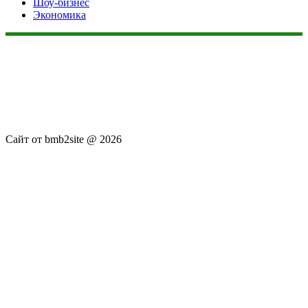
Шоу-бизнес
Экономика
Данный сайт не является коммерческим проектом. На этом
сайте ни чего не продают, ни чего не покупают, ни какие
услуги не оказываются. Сайт представляет собой ленту
новостей RSS канала news.rambler.ru, newsru.com. Материалы
публикуются без искажения, ответственность за
достоверность публикуемых новостей Администрация сайта
не несёт.
Сайт от bmb2site @ 2026